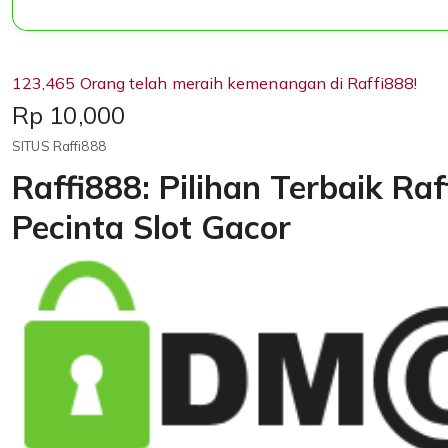
123,465 Orang telah meraih kemenangan di Raffi888!
Price:
Rp 10,000
SITUS Raffi888
Raffi888: Pilihan Terbaik Raf
Pecinta Slot Gacor