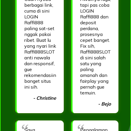
berbagai link,
tapi pas coba
cuma di sini
LOGIN
LOGIN
Raffi888 dan
Raffi888
deposit
paling sat-set
perdana,
nggak pakai
prosesnya
ribet. Buat lu
cepet banget.
yang nyari link
Fix sih,
Raffi888SLOT
Raffi888SLOT
anti nawala
di sini salah
dan responsif,
satu yang
gue
paling
rekomendasiin
amanah dan
banget situs
fairplay yang
ini sih.
pernah gue
temuin.
- Christine
- Bejo
Saya
Pengalaman