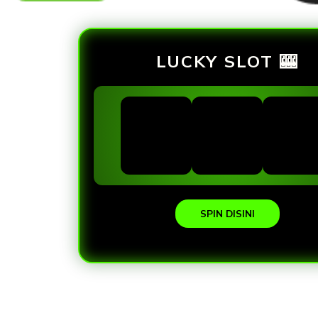
LUCKY SLOT 🎰
SPIN DISINI