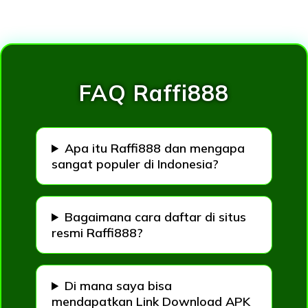
Loading...
FAQ Raffi888
Apa itu Raffi888 dan mengapa
sangat populer di Indonesia?
Bagaimana cara daftar di situs
resmi Raffi888?
Di mana saya bisa
mendapatkan Link Download APK