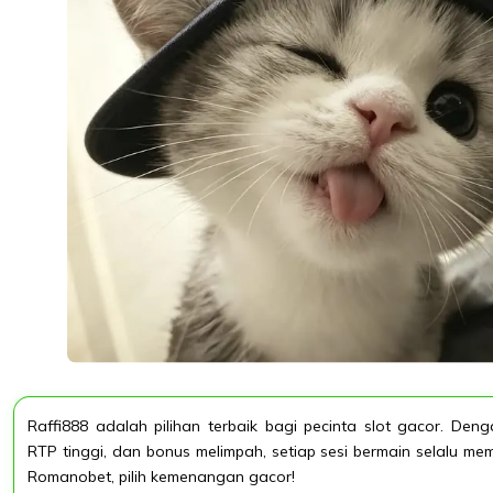
Raffi888 adalah pilihan terbaik bagi pecinta slot gacor. Den
RTP tinggi, dan bonus melimpah, setiap sesi bermain selalu m
Romanobet, pilih kemenangan gacor!